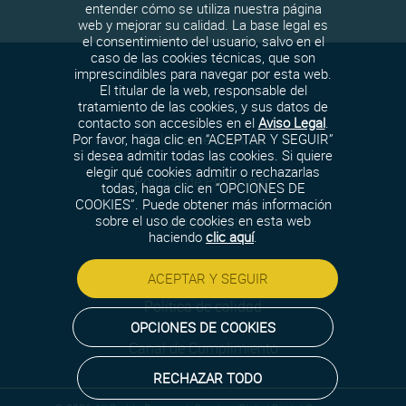
entender cómo se utiliza nuestra página
web y mejorar su calidad. La base legal es
el consentimiento del usuario, salvo en el
caso de las cookies técnicas, que son
imprescindibles para navegar por esta web.
El titular de la web, responsable del
tratamiento de las cookies, y sus datos de
contacto son accesibles en el
Aviso Legal
.
Política de cookies
Por favor, haga clic en “ACEPTAR Y SEGUIR”
si desea admitir todas las cookies. Si quiere
elegir qué cookies admitir o rechazarlas
Política de Privacidad
todas, haga clic en “OPCIONES DE
COOKIES”. Puede obtener más información
sobre el uso de cookies en esta web
Aviso legal
haciendo
clic aquí
.
Política de seguridad
ACEPTAR Y SEGUIR
Política de calidad
OPCIONES DE COOKIES
Canal de Cumplimiento
RECHAZAR TODO