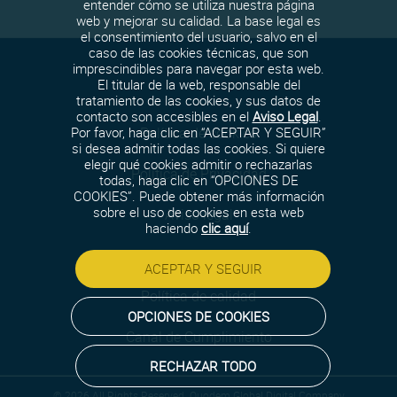
entender cómo se utiliza nuestra página
web y mejorar su calidad. La base legal es
el consentimiento del usuario, salvo en el
caso de las cookies técnicas, que son
imprescindibles para navegar por esta web.
El titular de la web, responsable del
tratamiento de las cookies, y sus datos de
contacto son accesibles en el
Aviso Legal
.
Política de cookies
Por favor, haga clic en “ACEPTAR Y SEGUIR”
si desea admitir todas las cookies. Si quiere
elegir qué cookies admitir o rechazarlas
Política de Privacidad
todas, haga clic en “OPCIONES DE
COOKIES”. Puede obtener más información
sobre el uso de cookies en esta web
Aviso legal
haciendo
clic aquí
.
Política de seguridad
ACEPTAR Y SEGUIR
Política de calidad
OPCIONES DE COOKIES
Canal de Cumplimiento
RECHAZAR TODO
© 2026 All Rights Reserved. Quodem Global Digital Company