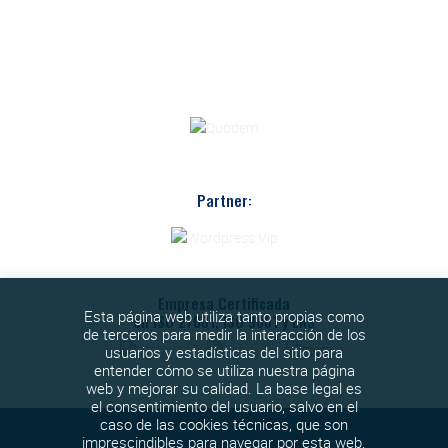
Partner:
Empresa Certificada
Esta página web utiliza tanto propias como
en ISO 27001, ISO 9001 y ENS
de terceros para medir la interacción de los
usuarios y estadísticas del sitio para
entender cómo se utiliza nuestra página
web y mejorar su calidad. La base legal es
el consentimiento del usuario, salvo en el
caso de las cookies técnicas, que son
imprescindibles para navegar por esta web.