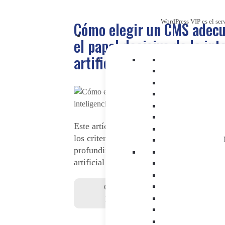
WordPress VIP es el ser
Cómo elegir un CMS adecu
el papel decisivo de la int
artificial
Este artículo explica cómo elegir un CMS
los criterios clave y los errores más com
profundiza en el papel decisivo de la inte
artificial en el mercado europeo.
CMS&DXP
|
GEO
|
Inteligencia Artif
Marketing Digital
|
Transformación Di