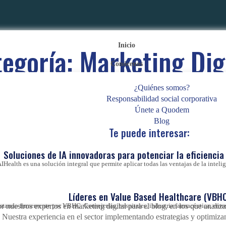
Inicio
tegoría:
Marketing Dig
Conócenos
¿Quiénes somos?
Responsabilidad social corporativa
Únete a Quodem
eting digital y social media para descubrir 
Blog
Te puede interesar:
Soluciones de IA innovadoras para potenciar la eficiencia 
s artículos. Analizamos las diferentes estrategias de marketing y cómo 
empresariales.
IHealth es una solución integral que permite aplicar todas las ventajas de la inteligen
nde descubrirás todos los tips para mejorar tus RRSS y diferentes estr
arques desde tu empresa.
Líderes en Value Based Healthcare (VBHC
or nuestros
expertos en marketing digital
para el blog, en los que analiz
ando firmemente por VBHC. Consejerías, hospitales, industria farmacéutica, entre 
s. Nuestra experiencia en el sector implementando estrategias y optimiz