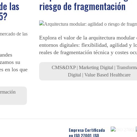
de las
riesgo de fragmentación
5?
Explora el valor de la arquitectura modular
entornos digitales: flexibilidad, agilidad y l
reales de fragmentación técnica y costes ocu
randes
izamos su
CMS&DXP
|
Marketing Digital
|
Transform
es en los que
Digital
|
Value Based Healthcare
ormación
Empresa Certificada
en ISO 27001, ISO