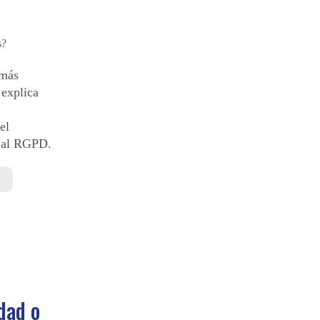
 más
 explica
el
e al RGPD.
dad o