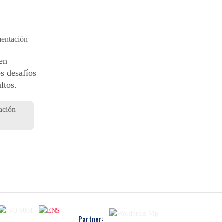
 en
os desafíos
ltos.
ación
Partner: