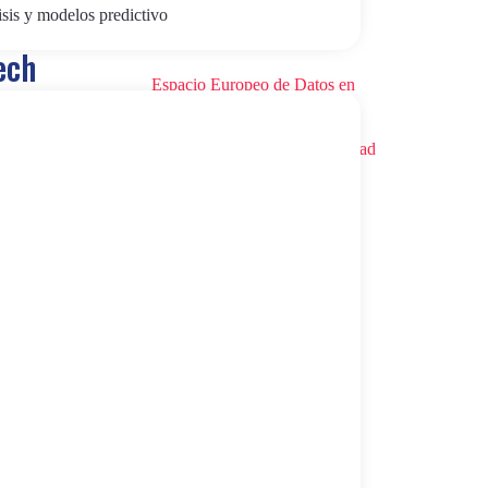
isis y modelos predictivo
án
e-commerce
ech
Espacio Europeo de Datos en
Salud
Esquema Nacional de Seguridad
(ENS)
Eventos virtuales
l Madrid
Formación
uales en
ROI,
Gamificación
GEO
al
|
Inteligencia Artificial
Kit Consulting
ogías