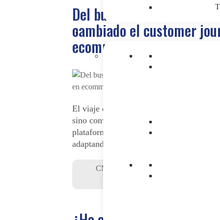
T
Del buscador al chat: así 
cambiado el customer jou
ecommerce
El viaje de compra online ya no empieza
sino conversando con una IA. Descubre
plataformas como Shopify y PrestaShop s
adaptando al ecommerce conversacional.
CMS&DXP
|
Inteligencia Artificial
|
Ma
Digital
¿Ha comenzado la batalla 