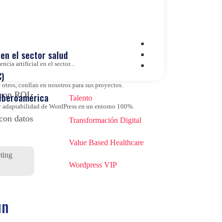
to en
Marketing Digital
Salud Digital
en el sector salud
SEO
cia artificial en el sector...
)
Sin categoría
otros, confían en nosotros para sus proyectos.
 con ROI
 Iberoamérica
Talento
d y adaptabilidad de WordPress en un entorno 100%.
con datos
Transformación Digital
Value Based Healthcare
ting
Wordpress VIP
un