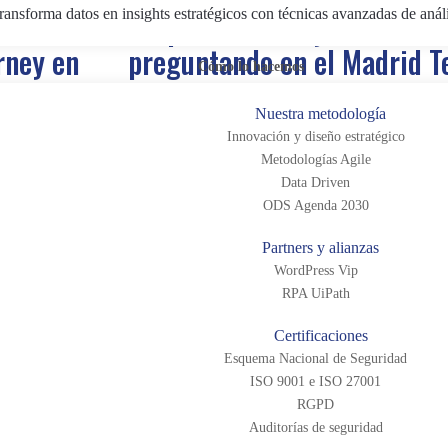
ransforma datos en insights estratégicos con técnicas avanzadas de anál
ha
Lo que los CTOs y CMOs est
rney en
preguntando en el Madrid T
Cómo lo hacemos
Show 2025
Nuestra metodología
Innovación y diseño estratégico
Metodologías Agile
Data Driven
ODS Agenda 2030
 en Google,
Las preguntas clave de CTOs y CMOs en e
 cómo
Tech Show 2025 revelan las prioridades act
Partners y alianzas
e están
CMS, DXP y eCommerce. El foco está en 
WordPress Vip
agilidad y escalabilidad tecnológica.
RPA UiPath
Certificaciones
rketing
Marketing Digital
|
Transformación Digit
Esquema Nacional de Seguridad
Wordpress VIP
ISO 9001 e ISO 27001
RGPD
Auditorías de seguridad
por el
Te presentamos las 5 tecnol