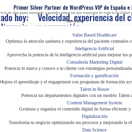
Primer Silver Partner de WordPress VIP de España e
vicio de alta gama orientado a grandes empresas que requieren de toda la facilida
ado hoy:
Velocidad, experiencia del c
Servicios
eligencia
y conversión
Value Based Healthcare
Optimiza la atención sanitaria y experiencia del paciente centrados e
Inteligencia Artificial
Aprovecha la potencia de la inteligencia artificial para mejorar tus 
Optimizar el rendimiento de tu CMS es cla
Consultoría Marketing Digital
mejorar la conversión de tu tienda online. 
Potencia tu marca y conoce a tu cliente con estrategias personalizada
cómo influyen los Core Web Vitals, el mobil
 hoy, analiza
Formación y gamificación
plataformas como WordPress VIP.
unes, y
Mejora el aprendizaje y el engagement con programas de formación acr
ligencia
Talent in House
CMS&DXP
|
e-commerce
|
Marketing Digit
Potencia tus departamentos digitales con un modelo Talent 
Content Management System
Gestiona y organiza el contenido digital de forma eficiente y 
icial
|
Digitalización
gital
Transforma tu negocio optimizando tus procesos y mejorando la efi
Data Science