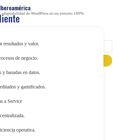
 Iberoamérica
d y adaptabilidad de WordPress en un entorno 100%.
liente
Buscador
n resultados y valor.
procesos de negocio.
ve para
Analizamos
s y basadas en datos.
Categorías
e-first y
editados y gamificados.
Automatización Robótica de
Procesos
al
as a Service
Blog
centralizada.
CMS&DXP
ciencia operativa.
Data Science