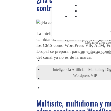
control del canal?
A
La inteligencia artificial conversacional e
cambiando las reglas del juego digital. 
Llevamos años apost
los CMS como WordPress VIP, AEM, Fra
Drupal se preparan para un entorno donde
WordPress VIP es el ser
del canal ya no es de la marca.
Inteligencia Artificial
|
Marketing Digi
Wordpress VIP
Multisite, multidioma y mu