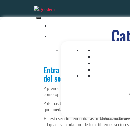
Ca
Entra en nuestro blog de mark
del sector.
Aprende más sobre marketing digital con nuestro
cómo optimizarlas para mejorar tus resultados 
A
Además también hablaremos, de social media, do
que puedas alcanzar todos los objetivos que m
En esta sección encontrarás artículos escritos p
Llevamos años apost
adaptadas a cada uno de los diferentes sectore