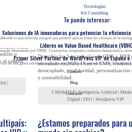
con mayor impacto inmedia
Tecnologías
Kit Consulting
ROI de cara a 2026
Te puede interesar:
Soluciones de IA innovadoras para potenciar la eficiencia 
IHealth es una solución integral que permite aplicar todas las ventajas de la inteligen
stá
Líderes en Value Based Healthcare (VBHC
Descubre cómo
ando firmemente por VBHC. Consejerías, hospitales, industria farmacéutica, entre 
nklin o
Descubre las 5 tecnologías de CMS y DXP
Primer Silver Partner de WordPress VIP de España e
 el control
inmediato en 2026: IA en el CMS, frontend
vicio de alta gama orientado a grandes empresas que requieren de toda la facilida
desacoplado, modularidad, personalización 
Clientes
y sostenibilidad.
tal
|
Blog
CMS&DXP
|
Inteligencia Artificial
|
Marke
Contacto
Digital
|
SEO
|
Wordpress VIP
ltipaís:
¿Estamos preparados para 