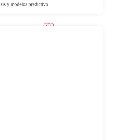
isis y modelos predictivo
Gamificación
GEO
Inteligencia Artificial
Kit Consulting
Marketing Digital
Salud Digital
SEO
Sin categoría
Talento
Transformación Digital