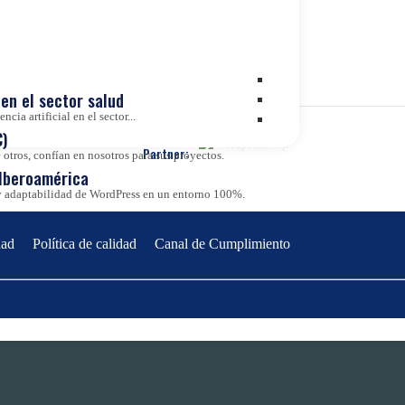
Value Based Healthcare
Wordpress VIP
en el sector salud
cia artificial en el sector...
)
Partner:
otros, confían en nosotros para sus proyectos.
 Iberoamérica
d y adaptabilidad de WordPress en un entorno 100%.
dad
Política de calidad
Canal de Cumplimiento