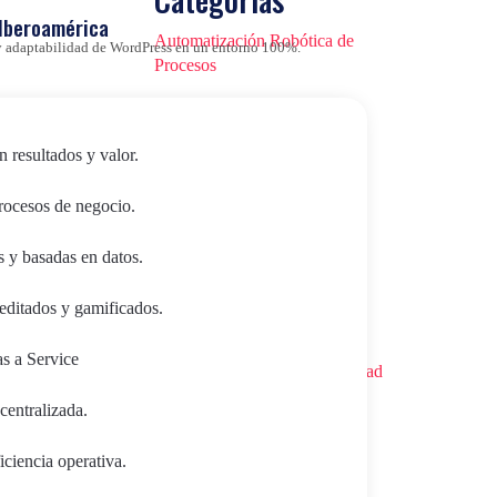
 Iberoamérica
Automatización Robótica de
d y adaptabilidad de WordPress en un entorno 100%.
Procesos
Blog
n resultados y valor.
CMS&DXP
Data Science
procesos de negocio.
e-commerce
s y basadas en datos.
Espacio Europeo de Datos en
editados y gamificados.
Salud
as a Service
Esquema Nacional de Seguridad
(ENS)
centralizada.
Eventos virtuales
ciencia operativa.
Formación