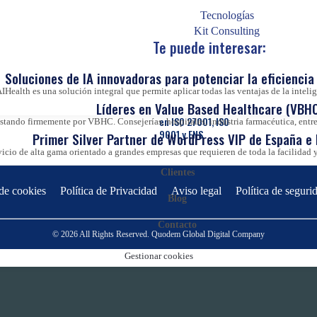
Tecnologías
Kit Consulting
Te puede interesar:
Soluciones de IA innovadoras para potenciar la eficiencia 
IHealth es una solución integral que permite aplicar todas las ventajas de la inteligen
Líderes en Value Based Healthcare (VBHC
Empresa Certificada
en ISO 27001, ISO
ando firmemente por VBHC. Consejerías, hospitales, industria farmacéutica, entre 
9001 y ENS
Primer Silver Partner de WordPress VIP de España e
vicio de alta gama orientado a grandes empresas que requieren de toda la facilida
Clientes
 de cookies
Política de Privacidad
Aviso legal
Política de seguri
Blog
Contacto
© 2026 All Rights Reserved. Quodem Global Digital Company
Gestionar cookies