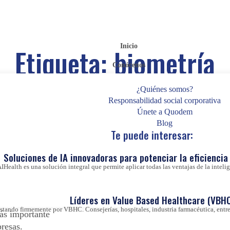
Inicio
Etiqueta:
biometría
Conócenos
¿Quiénes somos?
Responsabilidad social corporativa
Únete a Quodem
Blog
 la firma
Te puede interesar:
Soluciones de IA innovadoras para potenciar la eficiencia 
IHealth es una solución integral que permite aplicar todas las ventajas de la inteligen
Líderes en Value Based Healthcare (VBHC
ntes a la
ando firmemente por VBHC. Consejerías, hospitales, industria farmacéutica, entre 
más importante
presas.