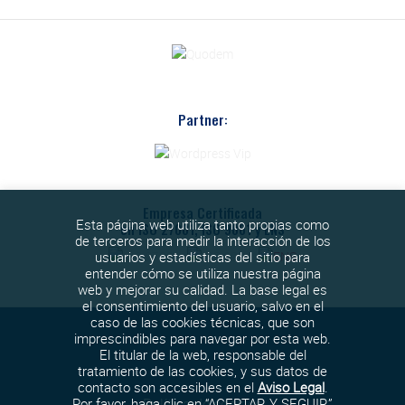
Partner:
Empresa Certificada
Esta página web utiliza tanto propias como
en ISO 27001, ISO 9001 y ENS
de terceros para medir la interacción de los
usuarios y estadísticas del sitio para
entender cómo se utiliza nuestra página
web y mejorar su calidad. La base legal es
el consentimiento del usuario, salvo en el
caso de las cookies técnicas, que son
imprescindibles para navegar por esta web.
El titular de la web, responsable del
tratamiento de las cookies, y sus datos de
contacto son accesibles en el
Aviso Legal
.
Política de cookies
Por favor, haga clic en “ACEPTAR Y SEGUIR”