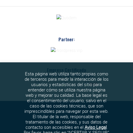
Partner:
Empresa Certificada
Esta página web utiliza tanto propias como
en ISO 27001, ISO 9001 y ENS
de terceros para medir la interacción de los
usuarios y estadísticas del sitio para
entender cómo se utiliza nuestra página
web y mejorar su calidad. La base legal es
el consentimiento del usuario, salvo en el
caso de las cookies técnicas, que son
imprescindibles para navegar por esta web.
El titular de la web, responsable del
tratamiento de las cookies, y sus datos de
contacto son accesibles en el
Aviso Legal
.
Política de cookies
Por favor, haga clic en “ACEPTAR Y SEGUIR”