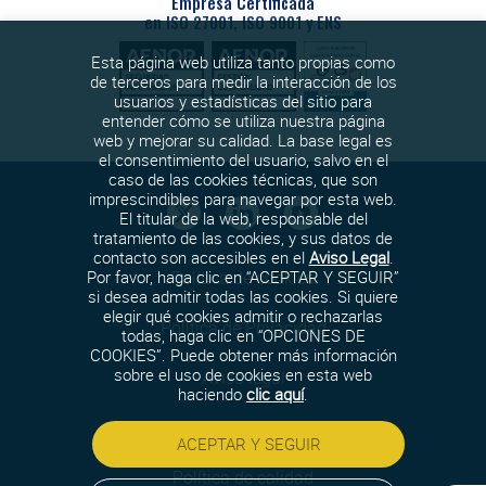
Empresa Certificada
en ISO 27001, ISO 9001 y ENS
Esta página web utiliza tanto propias como
de terceros para medir la interacción de los
usuarios y estadísticas del sitio para
entender cómo se utiliza nuestra página
web y mejorar su calidad. La base legal es
el consentimiento del usuario, salvo en el
caso de las cookies técnicas, que son
imprescindibles para navegar por esta web.
El titular de la web, responsable del
tratamiento de las cookies, y sus datos de
contacto son accesibles en el
Aviso Legal
.
Política de cookies
Por favor, haga clic en “ACEPTAR Y SEGUIR”
si desea admitir todas las cookies. Si quiere
elegir qué cookies admitir o rechazarlas
Política de Privacidad
todas, haga clic en “OPCIONES DE
COOKIES”. Puede obtener más información
sobre el uso de cookies en esta web
Aviso legal
haciendo
clic aquí
.
Política de seguridad
ACEPTAR Y SEGUIR
Política de calidad