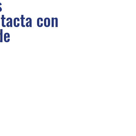
s
tacta con
de