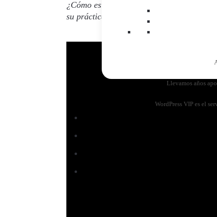
¿Cómo está la fuerza de ventas en cuanto 
su práctica diaria frente a otras áreas de
A
Llevamos años apost
WordPress VIP es el ser