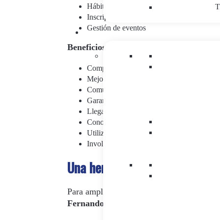
Hábitos de prescripción
T
Inscripción a cursos
Gestión de eventos
Beneficios de contar con un e-Detailing:
Complemento a la visita médica tradicional
Mejora de la eficacia
Comunicación más profunda y accesible
Garantizar la asimilación integra del mens
Llegar a profesionales sanitarios con dificu
Conocimientos sobre hábitos de prescripci
Utilización de las funcionalidades y ventaj
Involucración activa de la fuerza de ventas
Una herramienta diferencial p
Para ampliar información sobre los recurso
Fernando Martínez Quintana,
Commercia