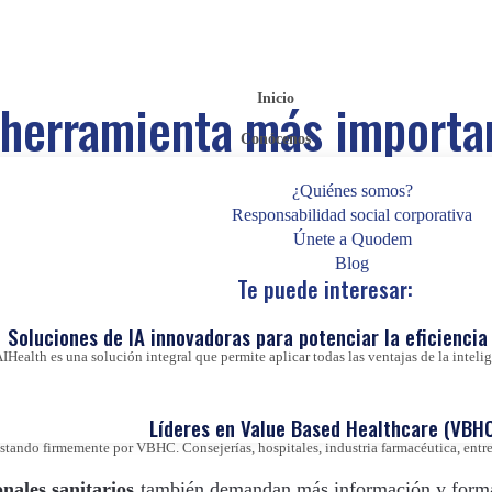
Inicio
 herramienta más importa
Conócenos
legado en una visita méd
¿Quiénes somos?
Responsabilidad social corporativa
Posted on
11 de mayo de 2018
|
by
Antonio Castaño
Únete a Quodem
Blog
Te puede interesar:
Soluciones de IA innovadoras para potenciar la eficiencia 
IHealth es una solución integral que permite aplicar todas las ventajas de la inteligen
ando la cibercondría»
, los
pacientes
cada vez realizan más b
r un rol pasivo a demandar más información sobre las enferm
Líderes en Value Based Healthcare (VBHC
ando firmemente por VBHC. Consejerías, hospitales, industria farmacéutica, entre 
onales sanitarios
también demandan más información y form