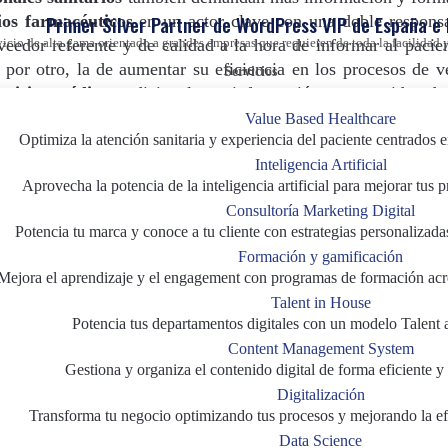
Primer Silver Partner de WordPress VIP de España e
ios farmacéuticos
en un actor clave con una doble responsa
eedor referente y de calidad a la hora de informar al pacien
vicio de alta gama orientado a grandes empresas que requieren de toda la facilida
 por otro, la de aumentar su eficiencia en los procesos de v
Servicios
visita médica
tradicional con información y contenidos de 
Value Based Healthcare
Optimiza la atención sanitaria y experiencia del paciente centrados e
ierte en un elemento esencial dentro de la industria farmacéu
Inteligencia Artificial
Aprovecha la potencia de la inteligencia artificial para mejorar tus 
Consultoría Marketing Digital
Potencia tu marca y conoce a tu cliente con estrategias personalizada
Formación y gamificación
e-Detailing
, es un soporte digital con información sobre los 
Mejora el aprendizaje y el engagement con programas de formación acr
cos que sirve como complemento a la visita médica.
Talent in House
Potencia tus departamentos digitales con un modelo Talent 
-Detailing
de interés para el profesional sanitario está:
Content Management System
Gestiona y organiza el contenido digital de forma eficiente y 
Digitalización
Transforma tu negocio optimizando tus procesos y mejorando la efi
Data Science