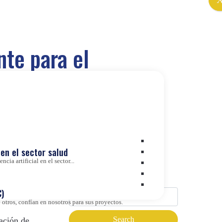
nte para el
ica
en el sector salud
cia artificial en el sector...
Buscador
úsquedas
edades y
)
otros, confían en nosotros para sus proyectos.
ación de