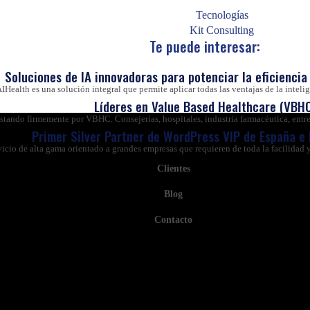
al grado de implementación de las tecnologías de la informa
Tecnologías
 un laboratorio farmacéutico?
Kit Consulting
Te puede interesar:
Soluciones de IA innovadoras para potenciar la eficiencia 
IHealth es una solución integral que permite aplicar todas las ventajas de la inteligen
Líderes en Value Based Healthcare (VBHC
ando firmemente por VBHC. Consejerías, hospitales, industria farmacéutica, entre 
Primer Silver Partner de WordPress VIP de España e
vicio de alta gama orientado a grandes empresas que requieren de toda la facilida
Clientes
Blog
Contacto