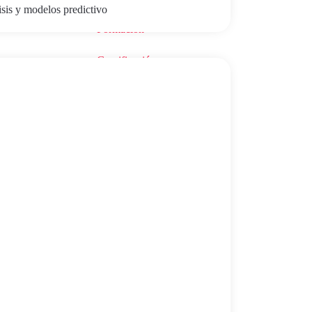
isis y modelos predictivo
Formación
Gamificación
GEO
Inteligencia Artificial
Kit Consulting
Marketing Digital
Salud Digital
SEO
os a
Sin categoría
Talento