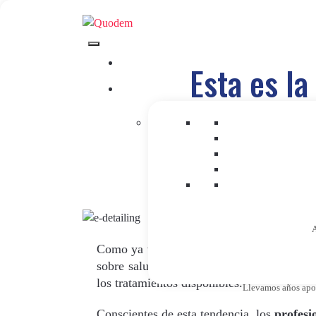
Esta es la
de
A
Como ya vimos en el post de «
Diagnostic
sobre salud en Internet, pasando de tene
los tratamientos disponibles.
Llevamos años apost
Conscientes de esta tendencia, los
profesi