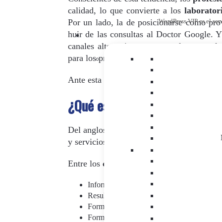
calidad, lo que convierte a los
laborator
Por un lado, la de posicionarse como prov
WordPress VIP es el ser
huir de las consultas al Doctor Google. Y
canales alternativos que complementen la
para los profesionales sanitarios.
Ante esta necesidad, el
e-Detailing
se conv
¿Qué es el e-Detailing?
Del anglosajón “visita médica virtual”, el
y servicios de los laboratorios farmacéuti
Entre los
contenidos
que puede tener un
e
Información de producto
Resultado de un estudio
Formación sobre una patología
Formación académica