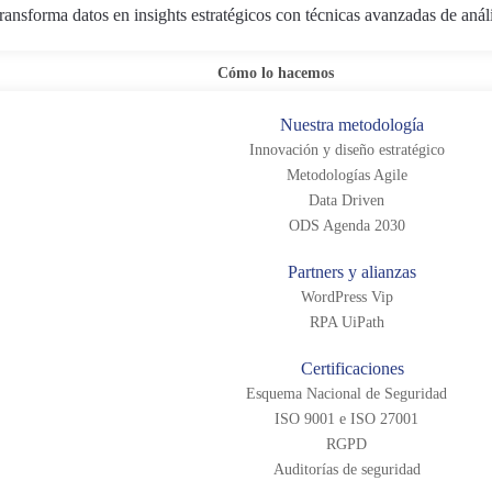
ransforma datos en insights estratégicos con técnicas avanzadas de anál
Cómo lo hacemos
Nuestra metodología
Innovación y diseño estratégico
Metodologías Agile
Data Driven
aje deseado
ODS Agenda 2030
ltad de contactar por otras vías
Partners y alianzas
ón
as de los dispositivos móviles (iPad, Smartphones, etc.)
WordPress Vip
RPA UiPath
ara la fuerza de ventas
Certificaciones
Esquema Nacional de Seguridad
ISO 9001 e ISO 27001
s digitales con los que cuentan la fuerza de ventas, planteam
RGPD
l Trainer en
AstraZeneca
, la siguiente pregunta:
Auditorías de seguridad