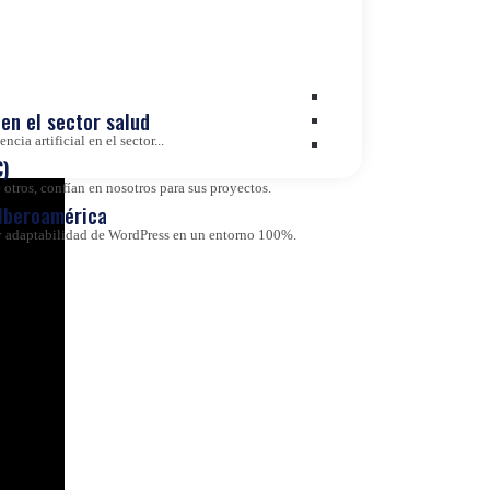
ción en
Transformación Digital
Value Based Healthcare
en el sector salud
cia artificial en el sector...
Wordpress VIP
)
otros, confían en nosotros para sus proyectos.
 Iberoamérica
d y adaptabilidad de WordPress en un entorno 100%.