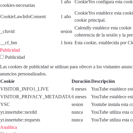
1 año
CookieYes configura esta cooki
cookies-necesarias
CookieYes establece esta cooki
CookieLawInfoConsent
1 año
cookie principal.
Calendly establece esta cookie 
_cfuvid
sesion
coherencia de la sesión y la pr
__cf_bm
1 hora
Esta cookie, establecida por Cl
Publicidad
Publicidad
Las cookies de publicidad se utilizan para ofrecer a los visitantes anun
anuncios personalizados.
Cookie
Duración
Descripción
VISITOR_INFO1_LIVE
6 meses
YouTube establece esta
VISITOR_PRIVACY_METADATA
6 meses
YouTube establece esta
YSC
sesion
Youtube instala esta c
yt.innertube::nextId
nunca
YouTube utiliza esta c
yt.innertube::requests
nunca
YouTube utiliza esta c
Analítica