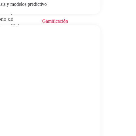
isis y modelos predictivo
Formación
 tu empresa.
ono de
Gamificación
, análisis
ma
GEO
Inteligencia Artificial
t
Kit Consulting
Marketing Digital
olicita
Salud Digital
liza tu
SEO
Sin categoría
Talento