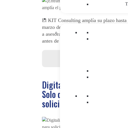
T
El KIT Consulting amplía su plazo hasta 
marzo de 2025. No pierdas la oportunida
a asesoramiento digital 100% subvencio
antes de que se agoten los fondos!
Kit Consulting
|
Marketing Digital
Transformación Digital
Digitaliza tu Pyme con Q
Solo quedan 2 semanas pa
solicitar Kit Consulting