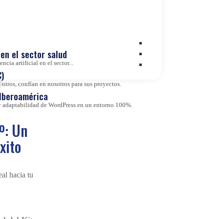
Transformación Digital
 y
28 de
Value Based Healthcare
ha esta
en el sector salud
Wordpress VIP
cia artificial en el sector...
)
otros, confían en nosotros para sus proyectos.
 Iberoamérica
d y adaptabilidad de WordPress en un entorno 100%.
º: Un
xito