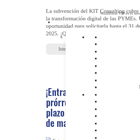
La subvención del KIT Consulting cubre
WordPress VIP es el ser
la transformación digital de las PYMEs.
oportunidad para solicitarla hasta el 31 
2025. ¡Quodem lo gestiona por ti!
Inteligencia Artificial
|
Kit Consulting
¡Entramos en los minutos 
prórroga! El Gobierno amp
plazo de KIT Consulting ha
de marzo