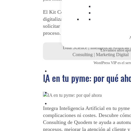
El Kit Consulting es una oportunidad úni
digitalizar tu pyme sin coste. Solo queda
solicitar la ayuda y Quodem se encarga d
proceso.
A
Data Science
|
Inteligencia Artificial
Llevamos años apost
Consulting
|
Marketing Digital
WordPress VIP es el ser
IA en tu pyme: por qué ah
Integra Inteligencia Artificial en tu pyme
complicaciones ni costes. Descubre cómo
Consulting de Quodem te ayuda a automa
procesos, mejorar la atención al cliente y