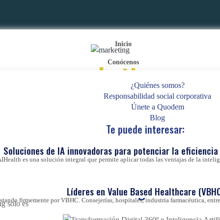
Inicio
marketing
Conócenos
¿Quiénes somos?
Responsabilidad social corporativa
Únete a Quodem
Blog
Te puede interesar:
 del KIT
Transformación Digital 360
Soluciones de IA innovadoras para potenciar la eficiencia 
 hasta el
Inteligencia Artificial: opti
IHealth es una solución integral que permite aplicar todas las ventajas de la inteligen
ahora tu pyme sin coste gra
KIT Consulting
Líderes en Value Based Healthcare (VBHC
ando firmemente por VBHC. Consejerías, hospitales, industria farmacéutica, entre 