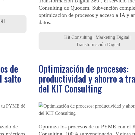
Transformación Digital 360º, el servicio ide
Consulting de Quodem. Subvención comple
optimización de procesos y acceso a IA y an
ng
|
datos.
Kit Consulting
|
Marketing Digital
|
Transformación Digital
sos de
Optimización de procesos:
l salto
productividad y ahorro a tr
del KIT Consulting
nzado de
Optimiza los procesos de tu PYME con el 
os prácticos
Consulting, 100% subvencionado. Mejora t