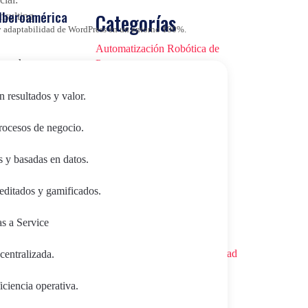
 Iberoamérica
Categorías
d y adaptabilidad de WordPress en un entorno 100%.
Automatización Robótica de
ios de
Procesos
l 31 de
Blog
n resultados y valor.
CMS&DXP
procesos de negocio.
l
|
Data Science
s y basadas en datos.
e-commerce
editados y gamificados.
iza Tu
Espacio Europeo de Datos en
 y Sin
as a Service
Salud
Esquema Nacional de Seguridad
centralizada.
(ENS)
ciencia operativa.
Eventos virtuales