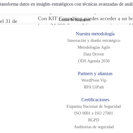
ransforma datos en insights estratégicos con técnicas avanzadas de anál
La digitalización es clave para el futuro de
Con KIT Consulting puedes acceder a un b
Cómo lo hacemos
el 31 de
hasta 24.000 € y recibir asesoramiento en IA
d de acceder
de datos y optimización de procesos. ¡Últi
Nuestra metodología
nado. ¡Actúa
oportunidad para solicitarlo!
Innovación y diseño estratégico
Metodologías Agile
Data Science
|
Inteligencia Artificial
|
Ki
Data Driven
|
ODS Agenda 2030
Consulting
|
Marketing Digital
Partners y alianzas
WordPress Vip
uodem:
Últimos días de solicitud: S
RPA UiPath
ra
ya el Kit Consulting y digita
Certificaciones
pyme sin coste
Esquema Nacional de Seguridad
ISO 9001 e ISO 27001
RGPD
Auditorías de seguridad