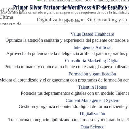
Primer Silver Partner de WordPress VIP de España e
 el 100% de
vicio de alta gama orientado a grandes empresas que requieren de toda la facilida
 Última
Digitaliza tu pyme con Kit Consulting y su
Servicios
de marzo de
subvención 100% cubierta. Accede a servic
Transformación Digital e IA. ¡Plazo hasta e
Value Based Healthcare
marzo de 2025!
Optimiza la atención sanitaria y experiencia del paciente centrados e
Inteligencia Artificial
Aprovecha la potencia de la inteligencia artificial para mejorar tus 
Inteligencia Artificial
|
Marketing Digita
Consultoría Marketing Digital
Transformación Digital
Potencia tu marca y conoce a tu cliente con estrategias personalizada
Formación y gamificación
Mejora el aprendizaje y el engagement con programas de formación acr
de la
Última Oportunidad: Digital
Talent in House
lía el
Empresa con KIT Consulting
Potencia tus departamentos digitales con un modelo Talent 
sta el 31
Coste Alguno
Content Management System
Gestiona y organiza el contenido digital de forma eficiente y 
Digitalización
Transforma tu negocio optimizando tus procesos y mejorando la efi
Data Science