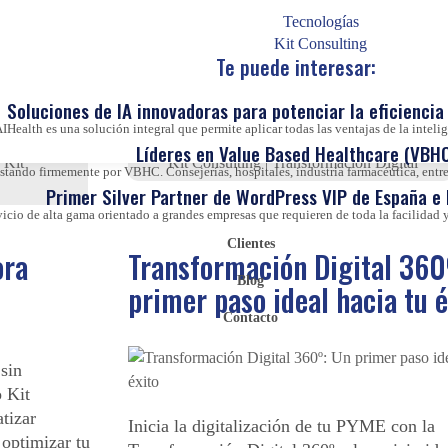
Tecnologías
ca para
Últimos días para acceder al Kit Consulting
Kit Consulting
Te puede interesar:
n 16 días para
digitalizar tu pyme sin coste. Solo hasta el 
e todo el
febrero puedes solicitar la ayuda. ¡Aprovec
Soluciones de IA innovadoras para potenciar la eficiencia 
oportunidad!
IHealth es una solución integral que permite aplicar todas las ventajas de la inteligen
Líderes en Value Based Healthcare (VBHC
|
Kit
Kit Consulting
|
Transformación Digital
ando firmemente por VBHC. Consejerías, hospitales, industria farmacéutica, entre 
Primer Silver Partner de WordPress VIP de España e
vicio de alta gama orientado a grandes empresas que requieren de toda la facilida
Clientes
ora
Transformación Digital 360
Blog
primer paso ideal hacia tu é
Contacto
 sin
 Kit
tizar
Inicia la digitalización de tu PYME con la
 optimizar tu