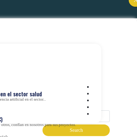
º e
en el sector salud
miza
Buscador
cia artificial en el sector...
cias a
)
otros, confían en nosotros para sus proyectos.