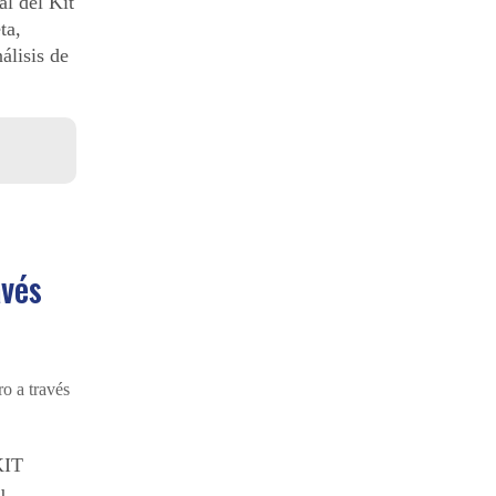
al del Kit
ta,
álisis de
avés
KIT
u