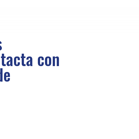
s
tacta con
de