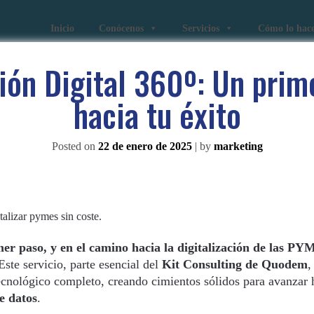
Inicio
Conócenos
Servicios
Cómo lo hac
ón Digital 360º: Un prim
hacia tu éxito
Posted on
22 de enero de 2025
|
by
marketing
r paso, y en el camino hacia la digitalización de las PYM
ste servicio, parte esencial del
Kit Consulting de Quodem
,
ecnológico completo, creando cimientos sólidos para avanzar 
de datos
.