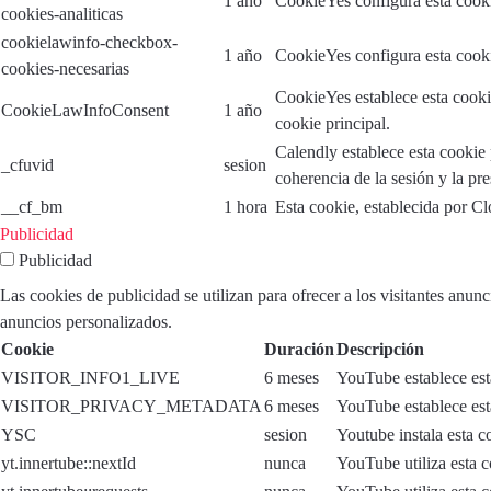
1 año
CookieYes configura esta cooki
cookies-analiticas
cookielawinfo-checkbox-
1 año
CookieYes configura esta cooki
cookies-necesarias
CookieYes establece esta cooki
CookieLawInfoConsent
1 año
cookie principal.
Calendly establece esta cookie 
_cfuvid
sesion
coherencia de la sesión y la pr
__cf_bm
1 hora
Esta cookie, establecida por Cl
Publicidad
Publicidad
Las cookies de publicidad se utilizan para ofrecer a los visitantes anun
anuncios personalizados.
Cookie
Duración
Descripción
VISITOR_INFO1_LIVE
6 meses
YouTube establece esta
VISITOR_PRIVACY_METADATA
6 meses
YouTube establece esta
YSC
sesion
Youtube instala esta c
yt.innertube::nextId
nunca
YouTube utiliza esta c