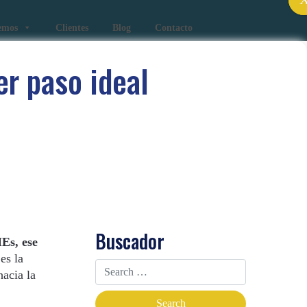
emos
Clientes
Blog
Contacto
er paso ideal
Buscador
Es, ese
 es la
hacia la