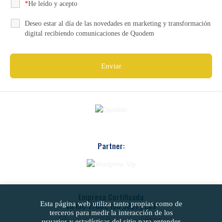
*
He leído y acepto
la Política de Privacidad
Deseo estar al día de las novedades en marketing y transformación
digital recibiendo comunicaciones de Quodem
Partner:
Empresa Certificada
Esta página web utiliza tanto propias como de
en ISO 27001, ISO 9001 y ENS
terceros para medir la interacción de los
usuarios y estadísticas del sitio para entender