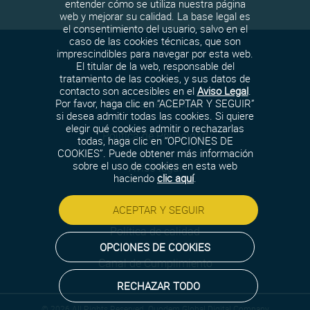
entender cómo se utiliza nuestra página
web y mejorar su calidad. La base legal es
el consentimiento del usuario, salvo en el
caso de las cookies técnicas, que son
imprescindibles para navegar por esta web.
El titular de la web, responsable del
tratamiento de las cookies, y sus datos de
contacto son accesibles en el
Aviso Legal
.
Política de cookies
Por favor, haga clic en “ACEPTAR Y SEGUIR”
si desea admitir todas las cookies. Si quiere
elegir qué cookies admitir o rechazarlas
Política de Privacidad
todas, haga clic en “OPCIONES DE
COOKIES”. Puede obtener más información
sobre el uso de cookies en esta web
Aviso legal
haciendo
clic aquí
.
Política de seguridad
ACEPTAR Y SEGUIR
Política de calidad
OPCIONES DE COOKIES
Canal de Cumplimiento
RECHAZAR TODO
© 2026 All Rights Reserved. Quodem Global Digital Company