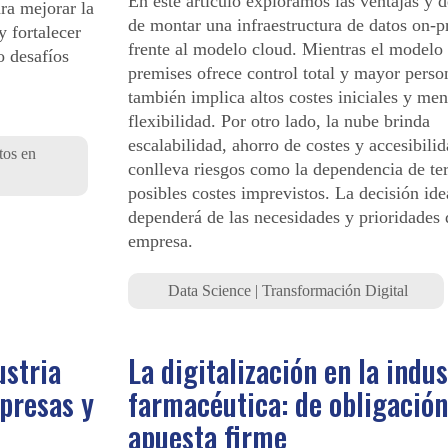
En este artículo exploramos las ventajas y 
ra mejorar la
de montar una infraestructura de datos on-p
y fortalecer
frente al modelo cloud. Mientras el modelo
o desafíos
premises ofrece control total y mayor perso
también implica altos costes iniciales y me
flexibilidad. Por otro lado, la nube brinda
escalabilidad, ahorro de costes y accesibili
tos en
conlleva riesgos como la dependencia de te
posibles costes imprevistos. La decisión ide
dependerá de las necesidades y prioridades 
empresa.
Data Science
|
Transformación Digital
ustria
La digitalización en la indus
presas y
farmacéutica: de obligación
apuesta firme