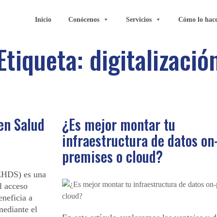
Inicio
Conócenos
Servicios
Cómo lo hac
Etiqueta:
digitalizació
en Salud
¿Es mejor montar tu
infraestructura de datos on
premises o cloud?
EHDS) es una
l acceso
eneficia a
mediante el