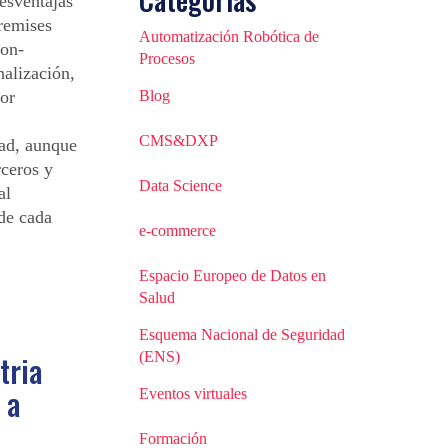
desventajas
remises
Automatización Robótica de
 on-
Procesos
nalización,
nor
Blog
CMS&DXP
dad, aunque
rceros y
Data Science
al
de cada
e-commerce
Espacio Europeo de Datos en
Salud
Esquema Nacional de Seguridad
tria
(ENS)
 a
Eventos virtuales
Formación