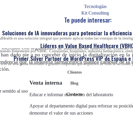
 la organización del personal de innovación
Tecnologías
Kit Consulting
Te puede interesar:
Soluciones de IA innovadoras para potenciar la eficiencia 
IHealth es una solución integral que permite aplicar todas las ventajas de la inteligen
Líderes en Value Based Healthcare (VBHC
 de mercado con argumentos de ausencia de índices de retorno 
ando firmemente por VBHC. Consejerías, hospitales, industria farmacéutica, entre 
, han dado pie a no concebir de inicio la digitalización en la 
Primer Silver Partner de WordPress VIP de España e
ndencia que la industria farmacéutica plantea cambiar de la 
vicio de alta gama orientado a grandes empresas que requieren de toda la facilida
ción.
Clientes
Venta interna
Blog
 sentido al uso
Educar e informar más dentro del laboratorio
Contacto
Apoyar al departamento digital para reforzar su posició
demostrar el valor de sus acciones