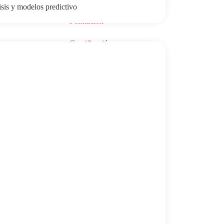
isis y modelos predictivo
Formación
Gamificación
GEO
Inteligencia Artificial
Kit Consulting
Marketing Digital
s nuevos
Salud Digital
l
SEO
Sin categoría
Talento