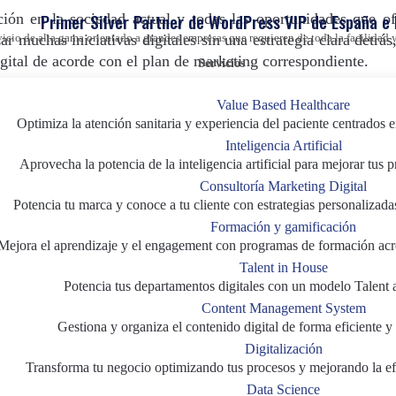
Primer Silver Partner de WordPress VIP de España e
ión en la sociedad actual y todas las oportunidades que of
zar muchas iniciativas digitales sin una estrategia clara detrá
vicio de alta gama orientado a grandes empresas que requieren de toda la facilida
igital de acorde con el plan de marketing correspondiente.
Servicios
 propuesta de servicios y productos digitales (como Apps o
Value Based Healthcare
mación para el profesional sanitario, soluciones para la f
Optimiza la atención sanitaria y experiencia del paciente centrados e
al como una obligación más que como una apuesta firme de
Inteligencia Artificial
n.
Aprovecha la potencia de la inteligencia artificial para mejorar tus 
Consultoría Marketing Digital
zación en la industria farmacéutica co
Potencia tu marca y conoce a tu cliente con estrategias personalizada
Formación y gamificación
Mejora el aprendizaje y el engagement con programas de formación acr
Talent in House
Potencia tus departamentos digitales con un modelo Talent 
ión
lento y poco planificado
Content Management System
finidas: el valor es simplemente actuar porque lo hacen los 
Gestiona y organiza el contenido digital de forma eficiente y 
Digitalización
amento encargado de la transformación digital y sus figuras 
Transforma tu negocio optimizando tus procesos y mejorando la efi
Data Science