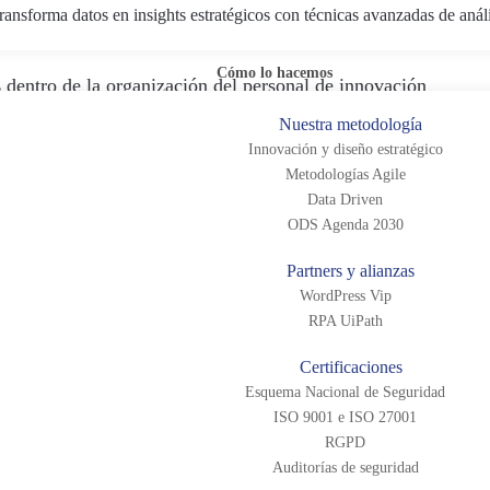
ransforma datos en insights estratégicos con técnicas avanzadas de anál
Cómo lo hacemos
s
dentro de la organización del personal de innovación
Nuestra metodología
Innovación y diseño estratégico
Metodologías Agile
Data Driven
ODS Agenda 2030
tuación?
Partners y alianzas
ción
: hablamos de empresas grandes y complejas donde lo
WordPress Vip
RPA UiPath
la red de ventas y un perfil de directivo no nativo en lo digita
Certificaciones
Esquema Nacional de Seguridad
el potencial de desarrollo de la herramienta digital
ISO 9001 e ISO 27001
RGPD
ar por el éxito del modelo anterior
Auditorías de seguridad