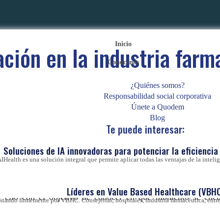
Inicio
zación en la industria farm
Conócenos
obligación a apuesta firm
¿Quiénes somos?
Responsabilidad social corporativa
Posted on
13 de marzo de 2018
|
by
Lucas Nahmias
Únete a Quodem
Blog
Te puede interesar:
Soluciones de IA innovadoras para potenciar la eficiencia 
IHealth es una solución integral que permite aplicar todas las ventajas de la inteligen
zación en la industria farmacéutica?
En este post, analizamo
realizado por
Quodem
junto con la compañia
Adhara Resea
Líderes en Value Based Healthcare (VBHC
o ello con el objetivo de conocer en qué momento se encu
ando firmemente por VBHC. Consejerías, hospitales, industria farmacéutica, entre 