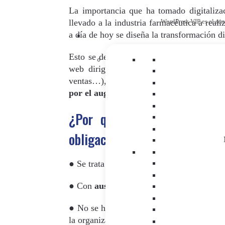
La importancia que ha tomado digitalizac
llevado a la industria farmacéutica a reali
WordPress VIP es el ser
a día de hoy se diseña la transformación d
Esto se debe a que a pesar de comprar la
web dirigidas a médicos o pacientes, for
ventas…),
los laboratorios ven lo digit
por el auge imparable de la digitalizació
¿Por qué se ve la digitali
obligación?
● Se trata de un
proceso de implementac
● Con
ausencia de estrategias digitales
de
● No se ha dado suficiente valor al depart
la organización