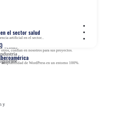
Transformación Digital
Value Based Healthcare
en el sector salud
cia artificial en el sector...
Wordpress VIP
)
en ventas
otros, confían en nosotros para sus proyectos.
industria
 Iberoamérica
siguiente
d y adaptabilidad de WordPress en un entorno 100%.
n y