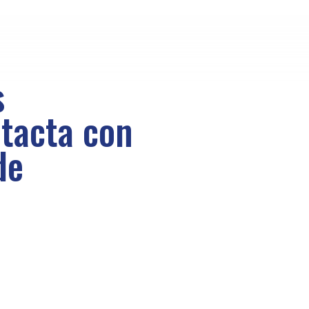
s
tacta con
de