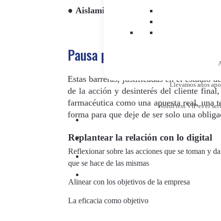
●
Aislamiento o falta de apoyos
dentro de
Pausa para reflexionar
A
Estas barreras, justificadas en el estudio
Llevamos años apost
de la acción y desinterés del cliente final
farmacéutica como una apuesta real, una te
WordPress VIP es el ser
forma para que deje de ser solo una obliga
Replantear la relación con lo digital
Reflexionar sobre las acciones que se toman y dar
que se hace de las mismas
Alinear con los objetivos de la empresa
La eficacia como objetivo