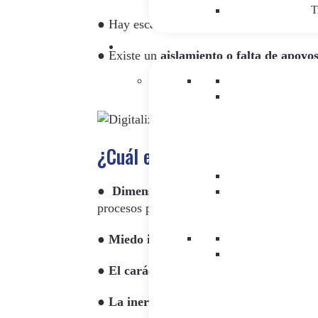
T
● Hay escasos
presupuestos
● Existe un
a
islamiento o falta de apoyo
¿Cuál es el origen de esta si
●
Dimensión y cultura de la organiza
procesos pueden generar incertidumbre
●
Miedo interno a la transformación
de 
●
El carácter regulado del sector:
limita 
●
La inercia del sector:
se ha dejado llev