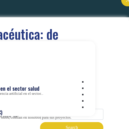
acéutica: de
e
en el sector salud
cia artificial en el sector...
Buscador
s una de
rch
a las
)
entra la
otros, confían en nosotros para sus proyectos.