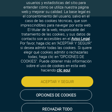
usuarios y estadísticas del sitio para
entender cómo se utiliza nuestra página
web y mejorar su calidad. La base legal es
el consentimiento del usuario, salvo en el
caso de las cookies técnicas, que son
imprescindibles para navegar por esta web.
El titular de la web, responsable del
tratamiento de las cookies, y sus datos de
contacto son accesibles en el
Aviso Legal
.
Política de cookies
Por favor, haga clic en “ACEPTAR Y SEGUIR”
si desea admitir todas las cookies. Si quiere
elegir qué cookies admitir o rechazarlas
Política de Privacidad
todas, haga clic en “OPCIONES DE
COOKIES”. Puede obtener más información
sobre el uso de cookies en esta web
Aviso legal
haciendo
clic aquí
.
Política de seguridad
ACEPTAR Y SEGUIR
Política de calidad
OPCIONES DE COOKIES
Canal de Cumplimiento
RECHAZAR TODO