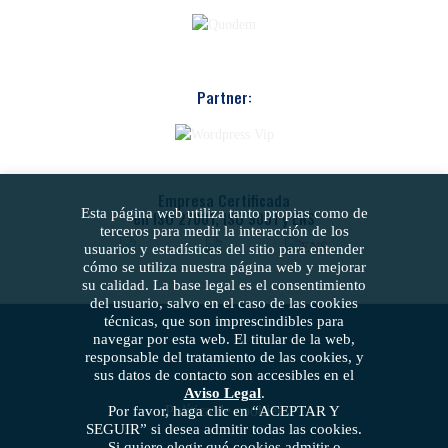
Partner:
Empresa Certificada
Esta página web utiliza tanto propias como de
en ISO 27001, ISO 9001 y ENS
terceros para medir la interacción de los
usuarios y estadísticas del sitio para entender
cómo se utiliza nuestra página web y mejorar
su calidad. La base legal es el consentimiento
del usuario, salvo en el caso de las cookies
técnicas, que son imprescindibles para
navegar por esta web. El titular de la web,
responsable del tratamiento de las cookies, y
sus datos de contacto son accesibles en el
Aviso Legal
.
Política de cookies
Por favor, haga clic en “ACEPTAR Y
SEGUIR” si desea admitir todas las cookies.
Si quiere elegir qué cookies admitir o