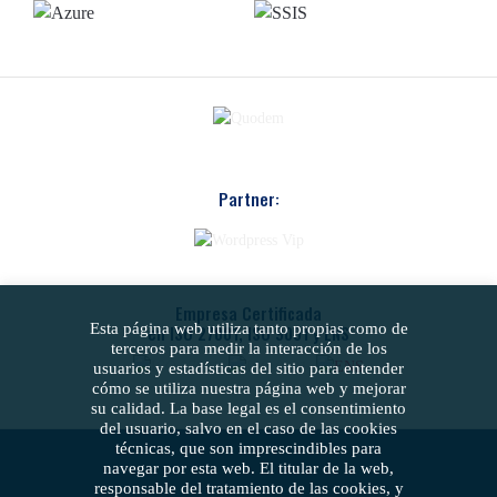
Partner:
Empresa Certificada
Esta página web utiliza tanto propias como de
en ISO 27001, ISO 9001 y ENS
terceros para medir la interacción de los
usuarios y estadísticas del sitio para entender
cómo se utiliza nuestra página web y mejorar
su calidad. La base legal es el consentimiento
del usuario, salvo en el caso de las cookies
técnicas, que son imprescindibles para
navegar por esta web. El titular de la web,
responsable del tratamiento de las cookies, y