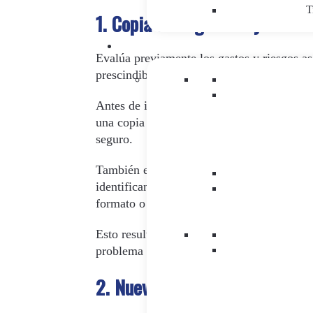
T
1. Copia de seguridad y datos
Evalúa previamente los gastos y riesgos aso
prescindibles e invertir tu tiempo de form
Antes de iniciar la migración a tu nuevo C
una copia de seguridad de todo tu contenid
seguro.
También es importante analizar la arquitect
identificando las áreas en tu contenido su
formato o los atributos de campo-. Así evi
Esto resulta imprescindible para asegurarn
problema que pueda surgir durante la migr
2. Nueva estructura web y SE