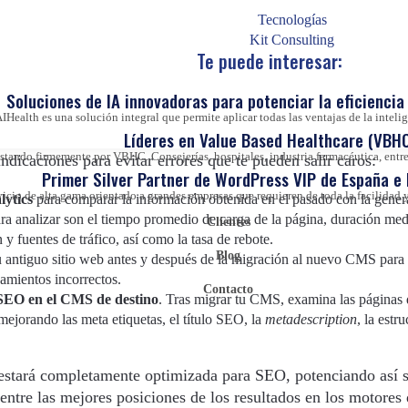
 uno nuevo afecta al SEO, esto no significa que repercuta
Tecnologías
ido hasta el momento. Afortunadamente, contamos con herram
Kit Consulting
de palabras clave más relevantes –e incluso mejorar sus posi
Te puede interesar:
o nivel de experiencia y habilidad, por lo que para implement
Soluciones de IA innovadoras para potenciar la eficiencia 
 te ayude con el soporte web y que comprenda los matices imp
IHealth es una solución integral que permite aplicar todas las ventajas de la inteligen
ia interna en este ámbito-.
Líderes en Value Based Healthcare (VBHC
ando firmemente por VBHC. Consejerías, hospitales, industria farmacéutica, entre 
indicaciones para evitar errores que te pueden salir caros:
Primer Silver Partner de WordPress VIP de España e
vicio de alta gama orientado a grandes empresas que requieren de toda la facilida
lytics
para comparar la información obtenida en el pasado con la gener
ra analizar son el tiempo promedio de carga de la página, duración med
Clientes
y fuentes de tráfico, así como la tasa de rebote.
Blog
tu antiguo sitio web antes y después de la migración al nuevo CMS para
namientos incorrectos.
Contacto
 SEO en el CMS de destino
. Tras migrar tu CMS, examina las páginas
mejorando las meta etiquetas, el título SEO, la
metadescription
, la estr
stará completamente optimizada para SEO, potenciando así 
ntre las mejores posiciones de los resultados en los motores