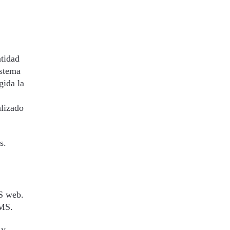
ntidad
istema
gida la
alizado
s.
MS web.
CMS.
 y