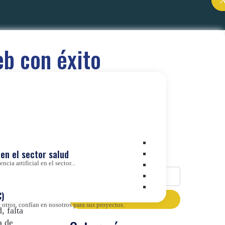
eb con éxito
Buscador
en el sector salud
cia artificial en el sector...
ndible
)
otros, confían en nosotros para sus proyectos.
, falta
a de