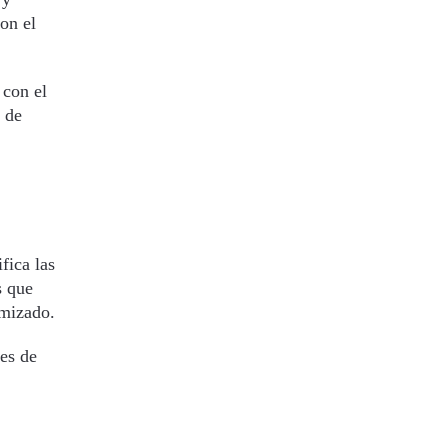
on el
 con el
 de
fica las
s que
imizado.
res de