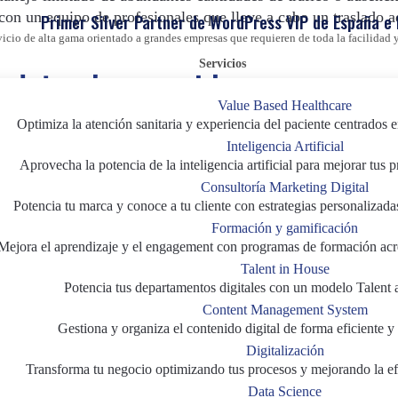
 con un equipo de profesionales que lleve a cabo un traslado 
Primer Silver Partner de WordPress VIP de España e
vicio de alta gama orientado a grandes empresas que requieren de toda la facilida
Servicios
to de tu web empresarial
Value Based Healthcare
Optimiza la atención sanitaria y experiencia del paciente centrados e
 para conseguir una migración exitosa con el objetivo final de
Inteligencia Artificial
a de las necesidades de tus usuarios, mejorando la experiencia
Aprovecha la potencia de la inteligencia artificial para mejorar tus 
mpleados.
Consultoría Marketing Digital
Potencia tu marca y conoce a tu cliente con estrategias personalizada
 a seguir para migrar tu contenido:
Formación y gamificación
Mejora el aprendizaje y el engagement con programas de formación acr
en
Talent in House
Potencia tus departamentos digitales con un modelo Talent 
esidades
Content Management System
Gestiona y organiza el contenido digital de forma eficiente y 
Digitalización
ara la transición de tu CMS web hacia WordPress VIP junto 
Transforma tu negocio optimizando tus procesos y mejorando la efi
ue aporta a tu negocio.
Data Science