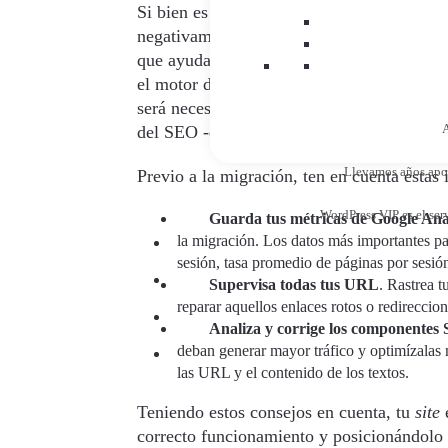
Si bien es cierto que migrar un CMS web a
negativamente en todo el trabajo consegu
que ayudan a mantener tus clasificaciones 
el motor de búsqueda- pero requiere un alt
será necesario confiar en una empresa que
A
del SEO -en especial si no tienes experienc
Llevamos años apost
Previo a la migración, ten en cuenta estas 
WordPress VIP es el ser
Guarda tus métricas de Google Ana
la migración. Los datos más importantes pa
sesión, tasa promedio de páginas por sesión 
Supervisa todas tus URL
. Rastrea 
reparar aquellos enlaces rotos o redireccio
Analiza y corrige los componentes
deban generar mayor tráfico y optimízalas 
las URL y el contenido de los textos.
Teniendo estos consejos en cuenta, tu
site
e
correcto funcionamiento y posicionándolo e