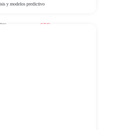
isis y modelos predictivo
Gamificación
tes
GEO
Inteligencia Artificial
lizar
todo,
Kit Consulting
Marketing Digital
Salud Digital
io en el
SEO
Sin categoría
Talento
Transformación Digital