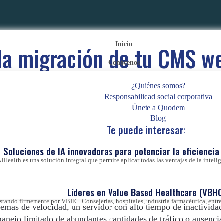
Inicio
 la migración de tu CMS w
Conócenos
Posted on
9 de febrero de 2022
|
by
marketing
¿Quiénes somos?
Responsabilidad social corporativa
Únete a Quodem
Blog
Te puede interesar:
Soluciones de IA innovadoras para potenciar la eficiencia 
IHealth es una solución integral que permite aplicar todas las ventajas de la inteligen
n de contenido es una tarea tediosa y compleja, pero impresci
e se ha quedado casi obsoleto en la nueva era digital.
Líderes en Value Based Healthcare (VBHC
ando firmemente por VBHC. Consejerías, hospitales, industria farmacéutica, entre 
emas de velocidad, un servidor con alto tiempo de inactividad
manejo limitado de abundantes cantidades de tráfico o ausenci