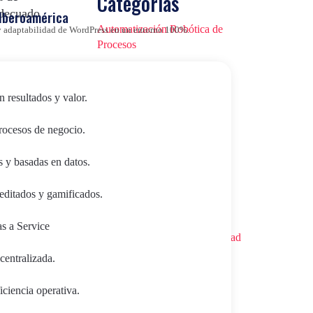
Categorías
adecuado
 Iberoamérica
Automatización Robótica de
d y adaptabilidad de WordPress en un entorno 100%.
Procesos
Blog
n resultados y valor.
 que tu
CMS&DXP
 de
procesos de negocio.
Data Science
s y basadas en datos.
e-commerce
editados y gamificados.
Espacio Europeo de Datos en
Salud
as a Service
Esquema Nacional de Seguridad
(ENS)
centralizada.
Eventos virtuales
con
ciencia operativa.
Formación