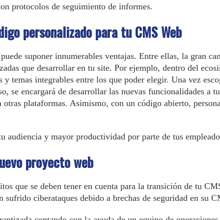
con protocolos de seguimiento de informes.
ódigo personalizado para tu CMS Web
uede suponer innumerables ventajas. Entre ellas, la gran ca
izadas que desarrollar en tu site. Por ejemplo, dentro del ecos
y temas integrables entre los que poder elegir. Una vez esco
, se encargará de desarrollar las nuevas funcionalidades a tu
n otras plataformas. Asimismo, con un código abierto, person
tu audiencia y mayor productividad por parte de tus empleado
nuevo proyecto web
sitos que se deben tener en cuenta para la transición de tu C
 sufrido ciberataques debido a brechas de seguridad en su 
arantizada contando con la ayuda de un equipo de operaciones