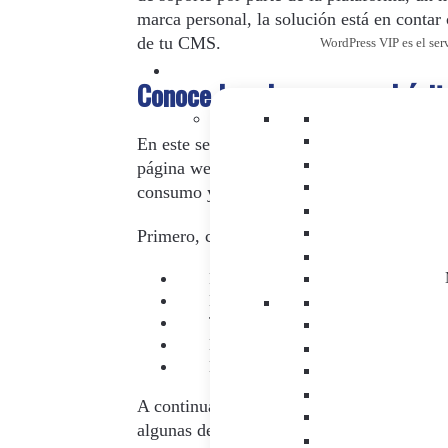
marca personal, la solución está en contar
de tu CMS.
WordPress VIP es el ser
Conoce las claves para el éxi
En este sentido, te descubrimos las claves
página web y aplicaciones estén a la altur
consumo y la manera de trabajar de tus e
Primero, céntrate en los pasos principales
Realizar un análisis de la web de orig
Montar un entorno de destino
Transferir los contenidos
Migrar el diseño y adaptarlo a tus nec
Lanzamiento de tu nueva web
A continuación, te descubrimos los 7
tips
p
algunas de las ventajas y optimizaciones q