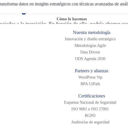
ransforma datos en insights estratégicos con técnicas avanzadas de anál
 del antiguo CMS web
Cómo lo hacemos
ciados a la transición. En función de ello, podrás ahorrar cos
a óptima para que tu negocio no se vea afectado.
Nuestra metodología
Innovación y diseño estratégico
MS web, el primer paso que debes tener en cuenta es el de rea
Metodologías Agile
o y tus datos, almacenándolos en un lugar accesible y, sobre 
Data Driven
ODS Agenda 2030
ura de tus datos frente a la que utiliza el CMS de destino,
Partners y alianzas
sceptibles de modificación durante la transición– como el camb
WordPress Vip
tas pérdidas de información o variaciones de contenido.
RPA UiPath
os que toda tu información esté salvaguardada ante cualquier
Certificaciones
ación.
Esquema Nacional de Seguridad
ISO 9001 e ISO 27001
O
RGPD
Auditorías de seguridad