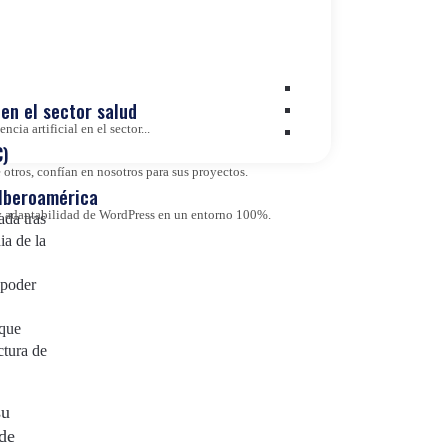
ientas
Value Based Healthcare
ciones en
arlas
Wordpress VIP
en el sector salud
lícitos
cia artificial en el sector...
)
otros, confían en nosotros para sus proyectos.
 Iberoamérica
d y adaptabilidad de WordPress en un entorno 100%.
ada tras
ia de la
 poder
 que
uctura de
su
 de