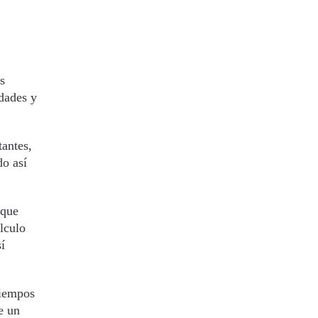
s
idades y
tantes,
do así
 que
lculo
sí
tiempos
e un