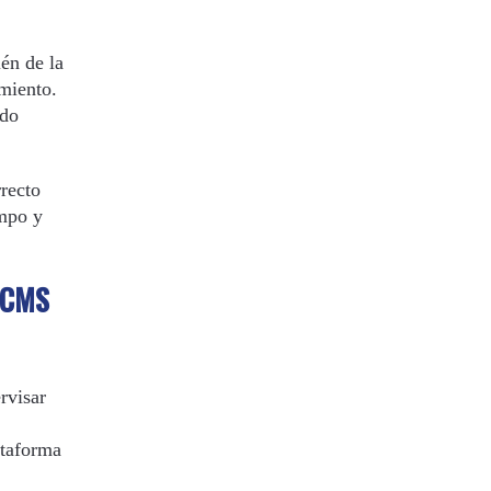
én de la
miento.
ndo
rrecto
empo y
e CMS
rvisar
ataforma