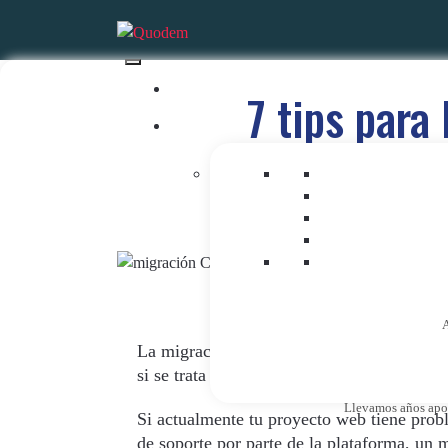
7 tips para
A
La migración de sistemas de administració
si se trata de empresas con un CMS web qu
Llevamos años apost
Si actualmente tu proyecto web tiene probl
de soporte por parte de
la plataforma, un 