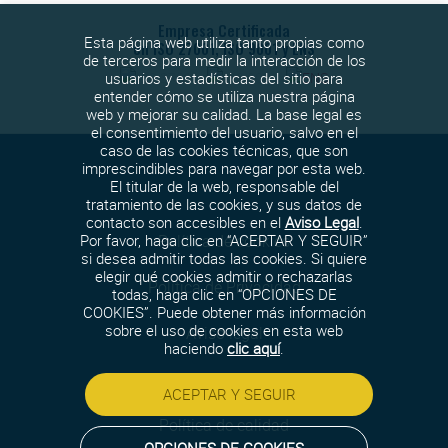
Empresa Certificada
Esta página web utiliza tanto propias como
en ISO 27001, ISO 9001 y ENS
de terceros para medir la interacción de los
usuarios y estadísticas del sitio para
entender cómo se utiliza nuestra página
web y mejorar su calidad. La base legal es
el consentimiento del usuario, salvo en el
caso de las cookies técnicas, que son
imprescindibles para navegar por esta web.
El titular de la web, responsable del
tratamiento de las cookies, y sus datos de
contacto son accesibles en el
Aviso Legal
.
Política de cookies
Por favor, haga clic en “ACEPTAR Y SEGUIR”
si desea admitir todas las cookies. Si quiere
elegir qué cookies admitir o rechazarlas
Política de Privacidad
todas, haga clic en “OPCIONES DE
COOKIES”. Puede obtener más información
sobre el uso de cookies en esta web
Aviso legal
haciendo
clic aquí
.
Política de seguridad
ACEPTAR Y SEGUIR
Política de calidad