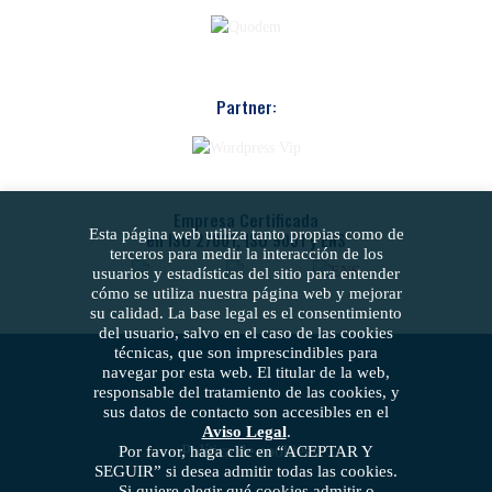
Partner:
Empresa Certificada
Esta página web utiliza tanto propias como de
en ISO 27001, ISO 9001 y ENS
terceros para medir la interacción de los
usuarios y estadísticas del sitio para entender
cómo se utiliza nuestra página web y mejorar
su calidad. La base legal es el consentimiento
del usuario, salvo en el caso de las cookies
técnicas, que son imprescindibles para
navegar por esta web. El titular de la web,
responsable del tratamiento de las cookies, y
sus datos de contacto son accesibles en el
Aviso Legal
.
Política de cookies
Por favor, haga clic en “ACEPTAR Y
SEGUIR” si desea admitir todas las cookies.
Si quiere elegir qué cookies admitir o