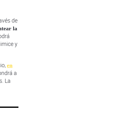
ravés de
ntear la
podrá
nimice y
io,
en
ondrá a
s. La