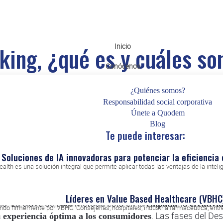
Inicio
king, ¿qué es y cuáles so
Conócenos
Posted on
24 de junio de 2021
|
by
Lucas Nahmias
¿Quiénes somos?
Responsabilidad social corporativa
Únete a Quodem
Blog
Te puede interesar:
l Design Thinking, estás en el sitio indicado.
Esta metodol
Soluciones de IA innovadoras para potenciar la eficiencia 
. El Design Thinking, o
nder y empatizar con tus usuarios
alth es una solución integral que permite aplicar todas las ventajas de la inteligen
e lleva a cabo un análisis o resolución de problemas de f
te modo, las soluciones resultadas de este proceso se dis
Líderes en Value Based Healthcare (VBHC
io. La clave de este método está en la
, la
empatía
creativi
o firmemente por VBHC. Consejerías, hospitales, industria farmacéutica, entre 
a
. Las fases del De
experiencia óptima a los consumidores