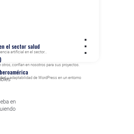
ases
Value Based Healthcare
es
Wordpress VIP
hay que
ravés de
as a
en el sector salud
cia artificial en el sector...
)
otros, confían en nosotros para sus proyectos.
Iberoamérica
idad y adaptabilidad de WordPress en un entorno
ibles
ueba en
guiendo