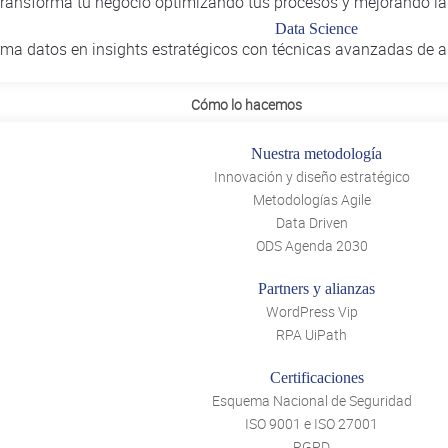
ransforma tu negocio optimizando tus procesos y mejorando la e
que están tratando de resolver con ellos. A través de dive
Data Science
servación, obtenemos información sobre las motivaciones d
ma datos en insights estratégicos con técnicas avanzadas de an
ente, nos pondremos en marcha para llevar a cabo la bú
Cómo lo hacemos
Nuestra metodología
Innovación y diseño estratégico
s y las necesidades del usuario,
se agrupa toda la inform
Metodologías Agile
. De este modo, el D
ortunidad sobre la que se puede actuar
Data Driven
. En esta eta
es efectivas ante las problemáticas detectadas
ODS Agenda 2030
que ha sido recopilada 
exhaustiva de toda la información
Partners y alianzas
ucioso, en el que se definen los problemas centrales para 
WordPress Vip
RPA UiPath
Certificaciones
Esquema Nacional de Seguridad
ISO 9001 e ISO 27001
RGPD