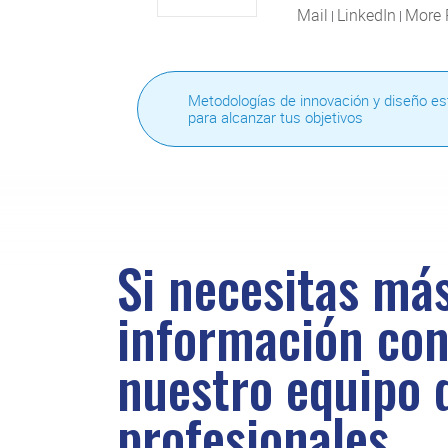
Mail
LinkedIn
More 
|
|
Metodologías de innovación y diseño es
para alcanzar tus objetivos
Si necesitas má
información con
nuestro equipo 
profesionales