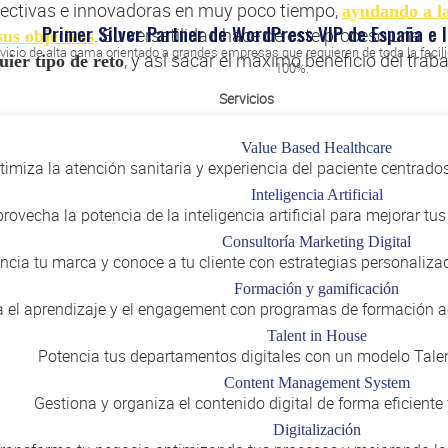
fectivas e innovadoras en muy poco tiempo,
ayudando a l
Primer Silver Partner de WordPress VIP de España e 
. Su versatilidad hace de este proceso una
us objetivos
vicio de alta gama orientado a grandes empresas que requieren de toda la facil
, y así sacar el máximo beneficio del trab
ier tipo de reto
100%.
Servicios
s del
y lo aplicamos en un gran número 
Design Thinking
Value Based Healthcare
as
, bu
necesidades personales de cada uno de los usuarios
timiza la atención sanitaria y experiencia del paciente centrados
el mejor prototipo posible en función a sus decisiones y
Inteligencia Artificial
. La metodologí
llar la innovación centrada en las personas
rovecha la potencia de la inteligencia artificial para mejorar tu
claves que veremos a continuación.
ases
Consultoría Marketing Digital
ncia tu marca y conoce a tu cliente con estrategias personaliz
Formación y gamificación
 el aprendizaje y el engagement con programas de formación a
Talent in House
Potencia tus departamentos digitales con un modelo Talen
Content Management System
ne que ver con la comprensión y el descubrimiento de cóm
Gestiona y organiza el contenido digital de forma eficiente 
. En esta etapa es fundamental plantearse un 
 necesidades
Digitalización
ra efectiva. El objetivo es
entender la interacción del us