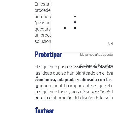
En esta fase llega el
momento de pasar a 
procede a
idear y crear múltiples soluci
anteriores. En Quodem creemos que lo i
“pensar fuera de la caja”,
usando técnicas
quedarse con una sola respuesta, sino 
un proceso de
. De la cant
brainstorming
solucionar problemas.
AIHe
Prototipar
Llevamos años apostand
WordPress VIP es el ser
El siguiente paso es
convertir la idea def
las ideas que se han planteado en el
bra
económica, adaptada y alineada con las 
producto final. Lo importante es que el
la siguiente fase, y nos dé su
feedback
.
para la elaboración del diseño de la sol
Testear