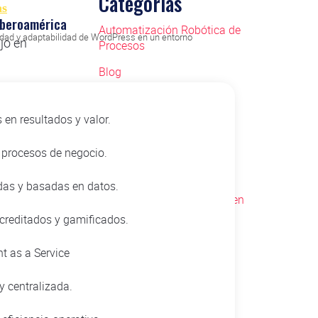
Categorías
as
Iberoamérica
Automatización Robótica de
idad y adaptabilidad de WordPress en un entorno
ajo en
Procesos
Blog
de
CMS&DXP
scando
 en resultados y valor.
Data Science
a del
s procesos de negocio.
e-commerce
adas y basadas en datos.
Espacio Europeo de Datos en
Salud
creditados y gamificados.
Esquema Nacional de
t as a Service
Seguridad (ENS)
o son
Eventos virtuales
y centralizada.
briefing
uario
Formación