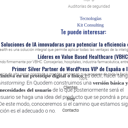
. De esta manera, se
la acción con el diseño de la solución
Auditorías de seguridad
en las dos f
ones prácticas basadas en los datos obtenidos
mportante de esta parte del proceso del Design Thinking 
Tecnologías
. No 
Kit Consulting
 que estimulen la creatividad y el pensamiento libre
Te puede interesar:
que hay que buscar el máximo de soluciones posibles, a t
idad sale la calidad y la riqueza de las soluciones enfocad
Soluciones de IA innovadoras para potenciar la eficiencia 
alth es una solución integral que permite aplicar todas las ventajas de la inteligen
Líderes en Value Based Healthcare (VBHC
o firmemente por VBHC. Consejerías, hospitales, industria farmacéutica, entre 
Primer Silver Partner de WordPress VIP de España e 
vicio de alta gama orientado a grandes empresas que requieren de toda la facil
, es decir, hacer tang
initiva en un prototipo digital o físico
100%.
instorming
. En Quodem construimos una
versión básica y
Clientes
de lo que posteriormente será el
necesidades del usuario
 usuario se haga una idea del producto que se pondrá a pr
Blog
 De este modo, conoceremos si el camino que estamos si
ución es el adecuado o no.
Contacto