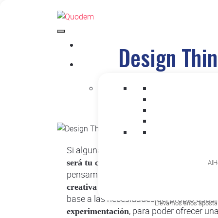
Design Thin
Si alguna vez te has preguntado qué es e
será tu compañera perfecta para compre
AIHe
pensamiento de diseño,
es un método qu
. De es
creativa y centrada en el usuario
base a las necesidades del propio usuar
Llevamos años apostand
, para poder ofrecer un
experimentación