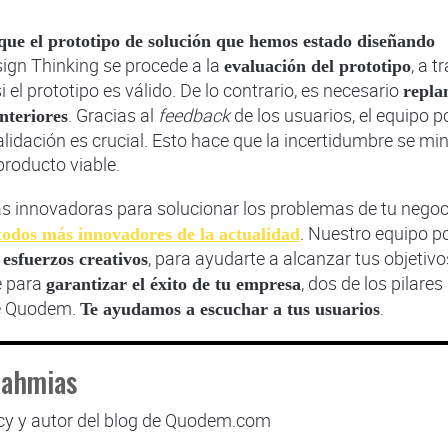
que el prototipo de solución que hemos estado diseñando
esign Thinking se procede a la
, a t
evaluación del prototipo
 el prototipo es válido. De lo contrario, es necesario
repla
. Gracias al
feedback
de los usuarios, el equipo 
anteriores
validación es crucial. Esto hace que la incertidumbre se mi
producto viable.
as innovadoras para solucionar los problemas de tu negoc
. Nuestro equipo p
todos más innovadores de la actualidad
y
, para ayudarte a alcanzar tus objetivo
esfuerzos creativos
e para
, dos de los pilares
garantizar el éxito de tu empresa
de Quodem.
.
Te ayudamos a escuchar a tus usuarios
Nahmias
cy y autor del blog de Quodem.com