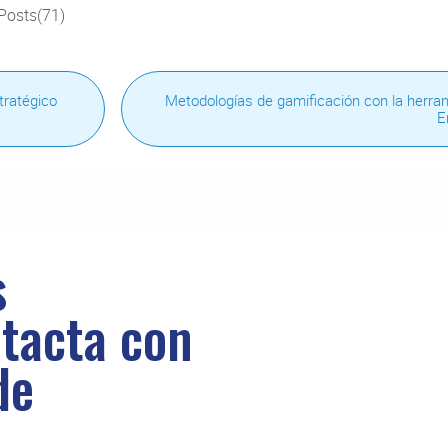
Posts(71)
tratégico
Metodologías de gamificación con la herra
E
s
tacta con
de